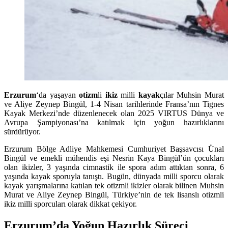
Erzurum
‘da yaşayan
otizm
li
ikiz
milli
kayak
çılar Muhsin Murat
ve Aliye Zeynep Bingül, 1-4 Nisan tarihlerinde Fransa’nın Tignes
Kayak Merkezi’nde düzenlenecek olan 2025 VIRTUS Dünya ve
Avrupa Şampiyonası’na katılmak için yoğun hazırlıklarını
sürdürüyor.
Erzurum Bölge Adliye Mahkemesi Cumhuriyet Başsavcısı Ünal
Bingül ve emekli mühendis eşi Nesrin Kaya Bingül’ün çocukları
olan ikizler, 3 yaşında cimnastik ile spora adım attıktan sonra, 6
yaşında kayak sporuyla tanıştı. Bugün, dünyada milli sporcu olarak
kayak yarışmalarına katılan tek otizmli ikizler olarak bilinen Muhsin
Murat ve Aliye Zeynep Bingül, Türkiye’nin de tek lisanslı otizmli
ikiz milli sporcuları olarak dikkat çekiyor.
Erzurum’da Yoğun Hazırlık Süreci