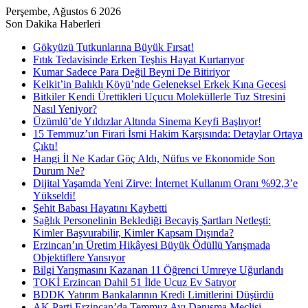
Perşembe, Ağustos 6 2026
Son Dakika Haberleri
Gökyüzü Tutkunlarına Büyük Fırsat!
Fıtık Tedavisinde Erken Teşhis Hayat Kurtarıyor
Kumar Sadece Para Değil Beyni De Bitiriyor
Kelkit’in Balıklı Köyü’nde Geleneksel Erkek Kına Gecesi
Bitkiler Kendi Ürettikleri Uçucu Moleküllerle Tuz Stresini
Nasıl Yeniyor?
Üzümlü’de Yıldızlar Altında Sinema Keyfi Başlıyor!
15 Temmuz’un Firari İsmi Hakim Karşısında: Detaylar Ortaya
Çıktı!
Hangi İl Ne Kadar Göç Aldı, Nüfus ve Ekonomide Son
Durum Ne?
Dijital Yaşamda Yeni Zirve: İnternet Kullanım Oranı %92,3’e
Yükseldi!
Şehit Babası Hayatını Kaybetti
Sağlık Personelinin Beklediği Becayiş Şartları Netleşti:
Kimler Başvurabilir, Kimler Kapsam Dışında?
Erzincan’ın Üretim Hikâyesi Büyük Ödüllü Yarışmada
Objektiflere Yansıyor
Bilgi Yarışmasını Kazanan 11 Öğrenci Umreye Uğurlandı
TOKİ Erzincan Dahil 51 İlde Ucuz Ev Satıyor
BDDK Yatırım Bankalarının Kredi Limitlerini Düşürdü
AK Parti Erzincan’da Temmuz Ayı Danışma Meclisi