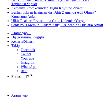
Toplantısı Yapıldı
Kemaliye Protokolünden Tuğlu Köyü’ne Ziyaret
Burhan İşliyen Erzincan’da “Ahir Zamanda Adil Olmak”
Konusunu Anlattı
Ülkü Ocakları Erzincan’da Genç Kalemler Yarıştı
Şehit Polis Memuru Erdem Kılıç, Erzincan’da Dualarla Anıldı
Arama yap ...
Dış görünümü değiştir
Kenar Bölmesi
Takip
Facebook
Twitter
YouTube
Instagram
WhatsApp
RSS
℃
Erzincan
17
Arama yap ...