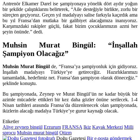
Antrenör Elkamer Darel ise şampiyonaya yönelik dört aydır yoğun
bir şekilde çalıştıklarını belirterek, “Aile desteğiyle birlikte, zorlu bir
süreçten geçiyoruz. Geçen yıl madalyayı salise farkıyla kaçırdık ama
bu yıl Fransa’dan mutlaka bir galibiyet alacağımıza inanıyoruz.
Karşımızdaki rakipler güçlü, fakat bizim çocuklarımızın azmi her
şeyin önünde.” dedi.
Muhsin Murat Bingül: “İnşallah
Şampiyon Olacağız”
Muhsin Murat Bingül
de, “Fransa’ya şampiyonluk için gidiyoruz.
İnşallah madalyayı Türkiye’ye getireceğiz. Hazırlıklarımızı
tamamladık, hedefimiz net. Fransa’dan şampiyon olarak döneceğiz.”
şeklinde konuştu.
Bu şampiyonada, Zeynep ve Murat Bingül’ün ne kadar büyük bir
azimle mücadele ettikleri bir kez daha gözler önüne serilecek. 1-4
Nisan tarihleri arasında Fransa’da düzenlenecek olan şampiyonada,
ikizlerin alacağı madalya Türkiye’ye gurur kaynağı olacak.
Etiketler
Aliye zeynep bingül
Erzurum
FRANSA
Ikiz
Kayak Merkezi
Milli
sprocu
Muhsin murat bingül
Otizm
Doğu Gazetesi
Bir e-posta göndermek