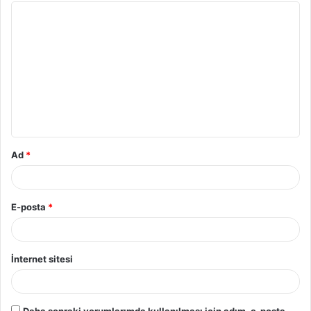
Y
o
r
u
m
*
Ad
*
E-posta
*
İnternet sitesi