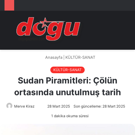
Arama
M
yap
...
Anasayfa
|
KÜLTÜR-SANAT
KÜLTÜR-SANAT
Sudan Piramitleri: Çölün
ortasında unutulmuş tarih
Merve Kiraz
Bir
28 Mart 2025
Son güncelleme: 28 Mart 2025
e-
1 dakika okuma süresi
posta
göndermek