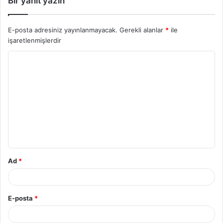
Bir yanıt yazın
E-posta adresiniz yayınlanmayacak.
Gerekli alanlar
*
ile
işaretlenmişlerdir
Y
o
r
u
m
*
Ad
*
E-posta
*