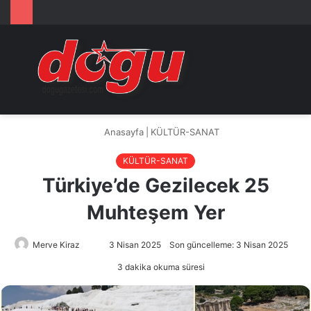
Arama
M
yap
...
Anasayfa
|
KÜLTÜR-SANAT
KÜLTÜR-SANAT
Türkiye’de Gezilecek 25
Muhteşem Yer
Merve Kiraz
Bir
3 Nisan 2025
Son güncelleme: 3 Nisan 2025
e-
3 dakika okuma süresi
posta
göndermek