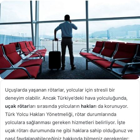
göndermek
Uçuşlarda yaşanan rötarlar, yolcular için stresli bir
deneyim olabilir. Ancak Türkiye’deki hava yolculuğunda,
uçak rötar
ları sırasında yolcuların
haklar
ı da korunuyor.
Türk Yolcu Hakları Yönetmeliği, rötar durumlarında
yolculara sağlanması gereken hizmetleri belirliyor. İşte
uçak rötarı durumunda ne gibi haklara sahip olduğunuz ve
nasıl faydalanabileceğiniz hakkında bilmeniz gerekenler: