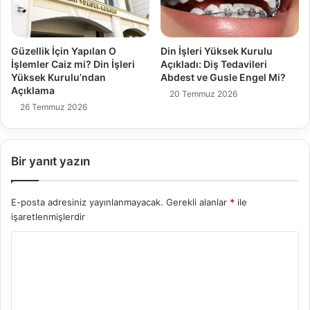
Güzellik İçin Yapılan O
Din İşleri Yüksek Kurulu
İşlemler Caiz mi? Din İşleri
Açıkladı: Diş Tedavileri
Yüksek Kurulu’ndan
Abdest ve Gusle Engel Mi?
Açıklama
20 Temmuz 2026
26 Temmuz 2026
Bir yanıt yazın
E-posta adresiniz yayınlanmayacak.
Gerekli alanlar
*
ile
işaretlenmişlerdir
Y
o
r
u