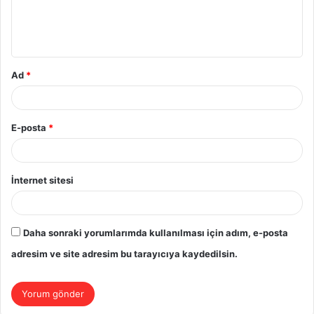
m
*
Ad
*
E-posta
*
İnternet sitesi
Daha sonraki yorumlarımda kullanılması için adım, e-posta
adresim ve site adresim bu tarayıcıya kaydedilsin.