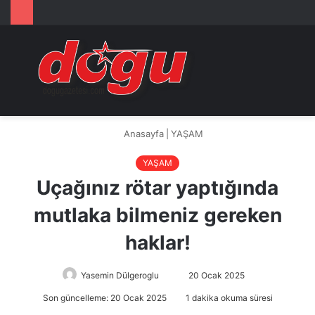
Arama
M
yap
...
Anasayfa
|
YAŞAM
YAŞAM
Uçağınız rötar yaptığında
mutlaka bilmeniz gereken
haklar!
Yasemin Dülgeroglu
Bir
20 Ocak 2025
e-
Son güncelleme: 20 Ocak 2025
1 dakika okuma süresi
posta