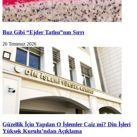
Buz Gibi “Ejder Tatlısı”nın Sırrı
26 Temmuz 2026
Güzellik İçin Yapılan O İşlemler Caiz mi? Din İşleri
Yüksek Kurulu’ndan Açıklama