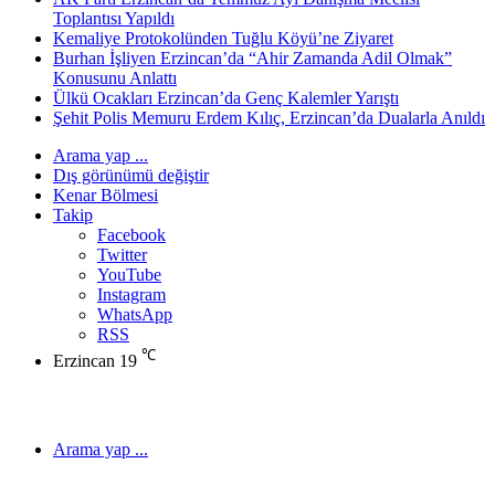
Toplantısı Yapıldı
Kemaliye Protokolünden Tuğlu Köyü’ne Ziyaret
Burhan İşliyen Erzincan’da “Ahir Zamanda Adil Olmak”
Konusunu Anlattı
Ülkü Ocakları Erzincan’da Genç Kalemler Yarıştı
Şehit Polis Memuru Erdem Kılıç, Erzincan’da Dualarla Anıldı
Arama yap ...
Dış görünümü değiştir
Kenar Bölmesi
Takip
Facebook
Twitter
YouTube
Instagram
WhatsApp
RSS
℃
Erzincan
19
Arama yap ...