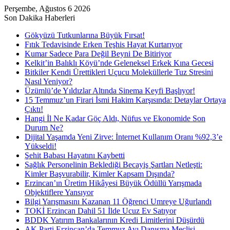
Perşembe, Ağustos 6 2026
Son Dakika Haberleri
Gökyüzü Tutkunlarına Büyük Fırsat!
Fıtık Tedavisinde Erken Teşhis Hayat Kurtarıyor
Kumar Sadece Para Değil Beyni De Bitiriyor
Kelkit’in Balıklı Köyü’nde Geleneksel Erkek Kına Gecesi
Bitkiler Kendi Ürettikleri Uçucu Moleküllerle Tuz Stresini
Nasıl Yeniyor?
Üzümlü’de Yıldızlar Altında Sinema Keyfi Başlıyor!
15 Temmuz’un Firari İsmi Hakim Karşısında: Detaylar Ortaya
Çıktı!
Hangi İl Ne Kadar Göç Aldı, Nüfus ve Ekonomide Son
Durum Ne?
Dijital Yaşamda Yeni Zirve: İnternet Kullanım Oranı %92,3’e
Yükseldi!
Şehit Babası Hayatını Kaybetti
Sağlık Personelinin Beklediği Becayiş Şartları Netleşti:
Kimler Başvurabilir, Kimler Kapsam Dışında?
Erzincan’ın Üretim Hikâyesi Büyük Ödüllü Yarışmada
Objektiflere Yansıyor
Bilgi Yarışmasını Kazanan 11 Öğrenci Umreye Uğurlandı
TOKİ Erzincan Dahil 51 İlde Ucuz Ev Satıyor
BDDK Yatırım Bankalarının Kredi Limitlerini Düşürdü
AK Parti Erzincan’da Temmuz Ayı Danışma Meclisi