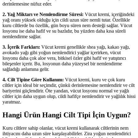
derinlemesine nüfuz eder.
2. Yağ Miktarı ve Nemlendirme Süresi:
Vücut kremi, içeriğindeki
yağ oranı yüksek olduğu için cildi uzun süre nemli tutar. Özellikle
kuru ciltlerde bu özellik, gün boyu süren nem desteği sağlar. Vücut
losyonu ise daha hafif ve su bazlıdır, bu yüzden daha kısa süreli
nemlendirme sağlar.
3. İçerik Farkları:
Vücut kremi genellikle shea yağı, kakao yağı,
avokado yağı gibi yoğun nemlendirici yağlar içerirken, vücut
losyonu daha çok aloe vera, bitkisel özler gibi hafif ve yatıştırıcı
bileşenler içerir. Bu, losyonun daha yüzeysel bir nemlendirme
sağladığı anlamına gelir.
4. Cilt Tipine Göre Kullanım:
Vücut kremi, kuru ve çok kuru
ciltler için ideal bir seçimdir, çünkü derinlemesine nemlendirir ve cilt
bariyerini güçlendirir. Öte yandan, vücut losyonu normal ve yağlı
ciltler için daha uygun olup, cildi hafifçe nemlendirir ve yağlılık hissi
yaratmaz.
Hangi Ürün Hangi Cilt Tipi İçin Uygun?
Kuru ciltlere sahip olanlar, vücut kremi kullanarak ciltlerinin nem
ihtiyacını daha uzun süre karşılayabilirler. Zira yoğun nemlendirici