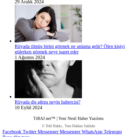
29 Aralık 2024
Rüyada ölmüş birini görmek ne anlama gelir? Ölen kişiyi
gülerken görmek neye işaret eder
1 Ağustos 2024
Rüyada diş ağrısı neyin habercisi?
10 Eylül 2024
TiRAJ.net™ | Yeni Nesil Haber Yazılımı
© Telif Hakkı
, Tüm Hakları Saklıdır
Facebook
Twitter
Messenger
Messenger
WhatsApp
Telegram