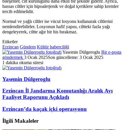
bileşenler, cilt kuruluğunu daha etkili bir şekilde giderir. Ayrıca,
hassas ciltler için hipoalerjenik ve doğal içeriklere sahip kremler
tercih edilmelidir.
Normal ve yağlı ciltler ise vücut losyonu kullanarak ciltlerini
nemlendirebilirler. Losyonun hafif yapısı, ciltteki fazla yağı
dengeleyerek, ciltte ağır bir his bırakmaz.
Etiketler
Erzincan
Gündem
Kültür haberciliği
Yasemin Dülgeroglu
Bir e-posta
göndermek
3 Ocak 2025
Son güncelleme: 3 Ocak 2025
1 dakika okuma süresi
Yasemin Dülgeroglu
Erzincan İl Jandarma Komutanlığı Aralık Ayı
Faaliyet Raporunu Açıkladı
Erzincan’da kaçak içki operasyonu
İlgili Makaleler