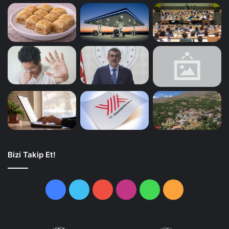
Bizi Takip Et!
Facebook
Twitter
YouTube
Instagram
WhatsApp
RSS