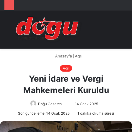
Arama
M
yap
...
Anasayfa
|
Ağrı
Ağrı
Yeni İdare ve Vergi
Mahkemeleri Kuruldu
Doğu Gazetesi
Bir
14 Ocak 2025
e-
Son güncelleme: 14 Ocak 2025
1 dakika okuma süresi
posta
göndermek