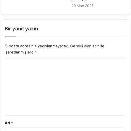
29 Mart 2025
Bir yanıt yazın
E-posta adresiniz yayınlanmayacak.
Gerekli alanlar
*
ile
işaretlenmişlerdir
Y
o
r
u
m
*
Ad
*