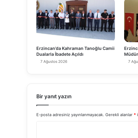
Erzincan’da Kahraman Tanoğlu Camii
Erzinc
Dualarla İbadete Açıldı
Müdür
7 Ağustos 2026
7 Ağu
Bir yanıt yazın
E-posta adresiniz yayınlanmayacak.
Gerekli alanlar
*
i
Y
o