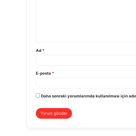
r
u
m
*
Ad
*
E-posta
*
Daha sonraki yorumlarımda kullanılması için adım