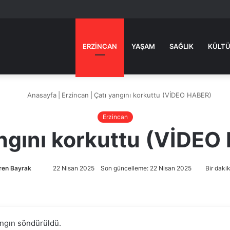
ERZINCAN
YAŞAM
SAĞLIK
KÜLTÜ
Anasayfa
|
Erzincan
|
Çatı yangını korkuttu (VİDEO HABER)
Erzincan
ngını korkuttu (VİDE
ren Bayrak
Bir
22 Nisan 2025
Son güncelleme: 22 Nisan 2025
Bir daki
e-
posta
göndermek
yangın söndürüldü.