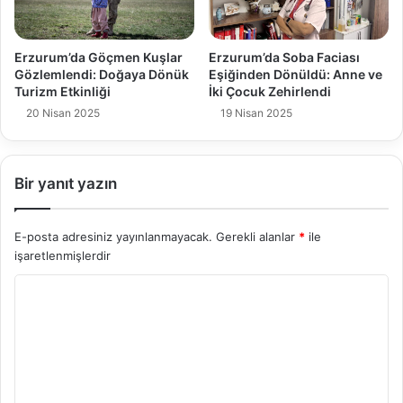
Erzurum’da Göçmen Kuşlar
Erzurum’da Soba Faciası
Gözlemlendi: Doğaya Dönük
Eşiğinden Dönüldü: Anne ve
Turizm Etkinliği
İki Çocuk Zehirlendi
20 Nisan 2025
19 Nisan 2025
Bir yanıt yazın
E-posta adresiniz yayınlanmayacak.
Gerekli alanlar
*
ile
işaretlenmişlerdir
Y
o
r
u
m