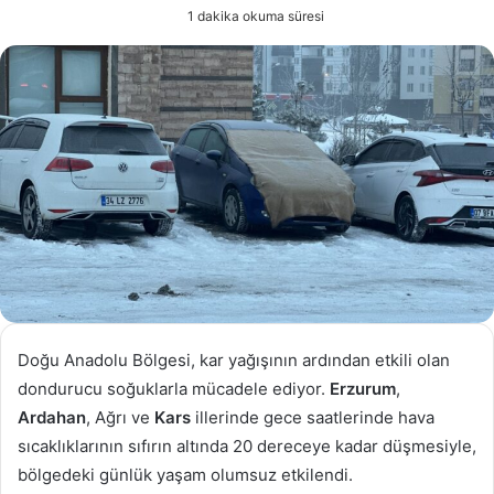
e-
1 dakika okuma süresi
posta
göndermek
Doğu Anadolu Bölgesi, kar yağışının ardından etkili olan
dondurucu soğuklarla mücadele ediyor.
Erzurum
,
Ardahan
, Ağrı ve
Kars
illerinde gece saatlerinde hava
sıcaklıklarının sıfırın altında 20 dereceye kadar düşmesiyle,
bölgedeki günlük yaşam olumsuz etkilendi.