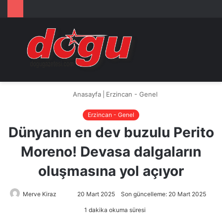
Arama
M
yap
...
Anasayfa
|
Erzincan - Genel
Erzincan - Genel
Dünyanın en dev buzulu Perito
Moreno! Devasa dalgaların
oluşmasına yol açıyor
Merve Kiraz
Bir
20 Mart 2025
Son güncelleme: 20 Mart 2025
e-
1 dakika okuma süresi
posta