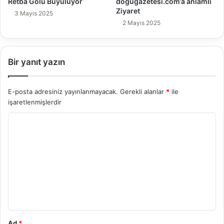
Retba Gölü Büyülüyor
dogugazetesi.com’a anlamlı
Ziyaret
3 Mayıs 2025
2 Mayıs 2025
Bir yanıt yazın
E-posta adresiniz yayınlanmayacak.
Gerekli alanlar
*
ile
işaretlenmişlerdir
Y
o
r
u
m
*
Ad
*