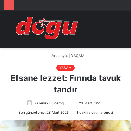
Arama
M
yap
...
Anasayfa
|
YAŞAM
YAŞAM
Efsane lezzet: Fırında tavuk
tandır
Yasemin Dülgeroglu
Bir
23 Mart 2025
e-
Son güncelleme: 23 Mart 2025
1 dakika okuma süresi
posta
göndermek