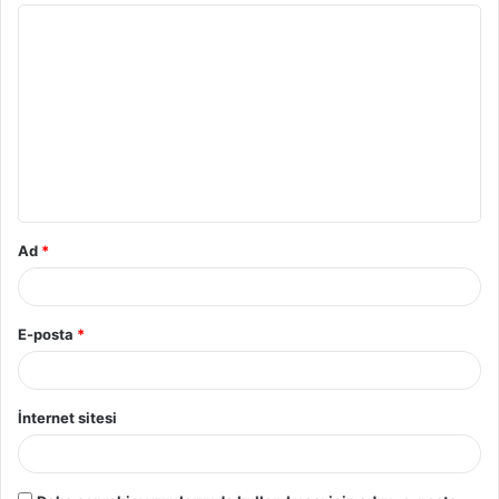
Y
o
r
u
m
*
Ad
*
E-posta
*
İnternet sitesi