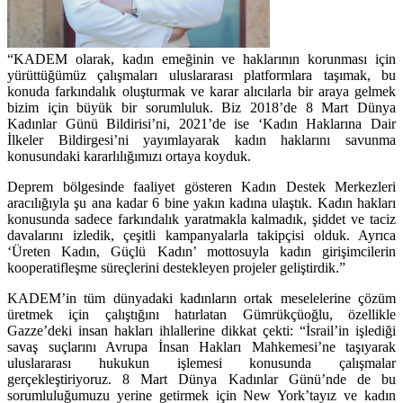
“KADEM olarak, kadın emeğinin ve haklarının korunması için
yürüttüğümüz çalışmaları uluslararası platformlara taşımak, bu
konuda farkındalık oluşturmak ve karar alıcılarla bir araya gelmek
bizim için büyük bir sorumluluk. Biz 2018’de 8 Mart Dünya
Kadınlar Günü Bildirisi’ni, 2021’de ise ‘Kadın Haklarına Dair
İlkeler Bildirgesi’ni yayımlayarak kadın haklarını savunma
konusundaki kararlılığımızı ortaya koyduk.
Deprem bölgesinde faaliyet gösteren Kadın Destek Merkezleri
aracılığıyla şu ana kadar 6 bine yakın kadına ulaştık. Kadın hakları
konusunda sadece farkındalık yaratmakla kalmadık, şiddet ve taciz
davalarını izledik, çeşitli kampanyalarla takipçisi olduk. Ayrıca
‘Üreten Kadın, Güçlü Kadın’ mottosuyla kadın girişimcilerin
kooperatifleşme süreçlerini destekleyen projeler geliştirdik.”
KADEM’in tüm dünyadaki kadınların ortak meselelerine çözüm
üretmek için çalıştığını hatırlatan Gümrükçüoğlu, özellikle
Gazze’deki insan hakları ihlallerine dikkat çekti: “İsrail’in işlediği
savaş suçlarını Avrupa İnsan Hakları Mahkemesi’ne taşıyarak
uluslararası hukukun işlemesi konusunda çalışmalar
gerçekleştiriyoruz. 8 Mart Dünya Kadınlar Günü’nde de bu
sorumluluğumuzu yerine getirmek için New York’tayız ve kadın