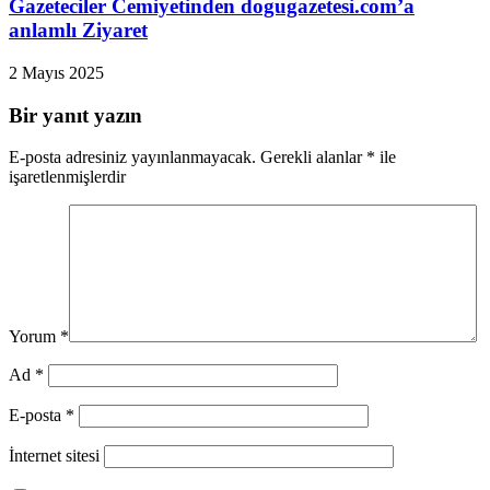
Gazeteciler Cemiyetinden dogugazetesi.com’a
anlamlı Ziyaret
2 Mayıs 2025
Bir yanıt yazın
E-posta adresiniz yayınlanmayacak.
Gerekli alanlar
*
ile
işaretlenmişlerdir
Yorum
*
Ad
*
E-posta
*
İnternet sitesi