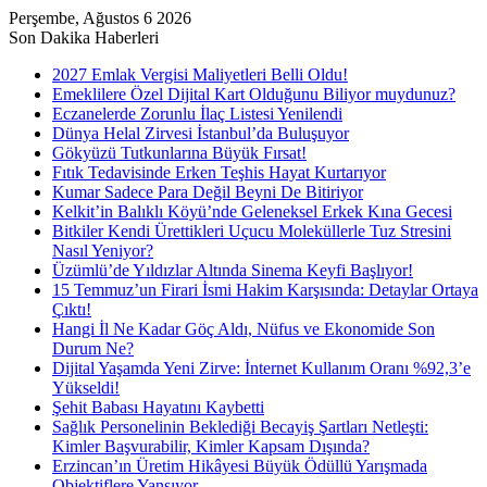
Perşembe, Ağustos 6 2026
Son Dakika Haberleri
2027 Emlak Vergisi Maliyetleri Belli Oldu!
Emeklilere Özel Dijital Kart Olduğunu Biliyor muydunuz?
Eczanelerde Zorunlu İlaç Listesi Yenilendi
Dünya Helal Zirvesi İstanbul’da Buluşuyor
Gökyüzü Tutkunlarına Büyük Fırsat!
Fıtık Tedavisinde Erken Teşhis Hayat Kurtarıyor
Kumar Sadece Para Değil Beyni De Bitiriyor
Kelkit’in Balıklı Köyü’nde Geleneksel Erkek Kına Gecesi
Bitkiler Kendi Ürettikleri Uçucu Moleküllerle Tuz Stresini
Nasıl Yeniyor?
Üzümlü’de Yıldızlar Altında Sinema Keyfi Başlıyor!
15 Temmuz’un Firari İsmi Hakim Karşısında: Detaylar Ortaya
Çıktı!
Hangi İl Ne Kadar Göç Aldı, Nüfus ve Ekonomide Son
Durum Ne?
Dijital Yaşamda Yeni Zirve: İnternet Kullanım Oranı %92,3’e
Yükseldi!
Şehit Babası Hayatını Kaybetti
Sağlık Personelinin Beklediği Becayiş Şartları Netleşti:
Kimler Başvurabilir, Kimler Kapsam Dışında?
Erzincan’ın Üretim Hikâyesi Büyük Ödüllü Yarışmada
Objektiflere Yansıyor