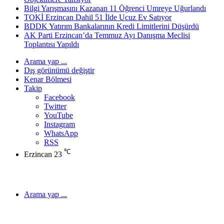
Bilgi Yarışmasını Kazanan 11 Öğrenci Umreye Uğurlandı
TOKİ Erzincan Dahil 51 İlde Ucuz Ev Satıyor
BDDK Yatırım Bankalarının Kredi Limitlerini Düşürdü
AK Parti Erzincan’da Temmuz Ayı Danışma Meclisi
Toplantısı Yapıldı
Arama yap ...
Dış görünümü değiştir
Kenar Bölmesi
Takip
Facebook
Twitter
YouTube
Instagram
WhatsApp
RSS
℃
Erzincan
23
Arama yap ...