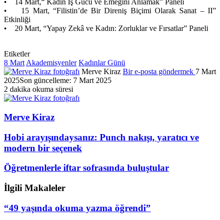
• 14 Mart,“ Kadın İş Gücü ve Emeğini Anlamak” Paneli
• 15 Mart, “Filistin’de Bir Direniş Biçimi Olarak Sanat – II”
Etkinliği
• 20 Mart, “Yapay Zekâ ve Kadın: Zorluklar ve Fırsatlar” Paneli
Etiketler
8 Mart
Akademisyenler
Kadınlar Günü
Merve Kiraz
Bir e-posta göndermek
7 Mart
2025
Son güncelleme: 7 Mart 2025
2 dakika okuma süresi
Merve Kiraz
Hobi arayışındaysanız: Punch nakışı, yaratıcı ve
modern bir seçenek
Öğretmenlerle iftar sofrasında buluştular
İlgili Makaleler
“49 yaşında okuma yazma öğrendi”