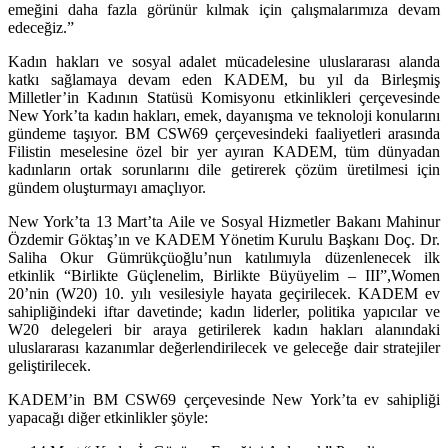
emeğini daha fazla görünür kılmak için çalışmalarımıza devam
edeceğiz.”
Kadın hakları ve sosyal adalet mücadelesine uluslararası alanda
katkı sağlamaya devam eden KADEM, bu yıl da Birleşmiş
Milletler’in Kadının Statüsü Komisyonu etkinlikleri çerçevesinde
New York’ta kadın hakları, emek, dayanışma ve teknoloji konularını
gündeme taşıyor. BM CSW69 çerçevesindeki faaliyetleri arasında
Filistin meselesine özel bir yer ayıran KADEM, tüm dünyadan
kadınların ortak sorunlarını dile getirerek çözüm üretilmesi için
gündem oluşturmayı amaçlıyor.
New York’ta 13 Mart’ta Aile ve Sosyal Hizmetler Bakanı Mahinur
Özdemir Göktaş’ın ve KADEM Yönetim Kurulu Başkanı Doç. Dr.
Saliha Okur Gümrükçüoğlu’nun katılımıyla düzenlenecek ilk
etkinlik “Birlikte Güçlenelim, Birlikte Büyüyelim – III”,Women
20’nin (W20) 10. yılı vesilesiyle hayata geçirilecek. KADEM ev
sahipliğindeki iftar davetinde; kadın liderler, politika yapıcılar ve
W20 delegeleri bir araya getirilerek kadın hakları alanındaki
uluslararası kazanımlar değerlendirilecek ve geleceğe dair stratejiler
geliştirilecek.
KADEM’in BM CSW69 çerçevesinde New York’ta ev sahipliği
yapacağı diğer etkinlikler şöyle: