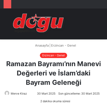
Arama
M
yap
...
Anasayfa
|
Erzincan - Genel
Erzincan - Genel
Ramazan Bayramı’nın Manevi
Değerleri ve İslam’daki
Bayram Geleneği
Merve Kiraz
Bir
30 Mart 2025
Son güncelleme: 30 Mart 2025
e-
2 dakika okuma süresi
posta