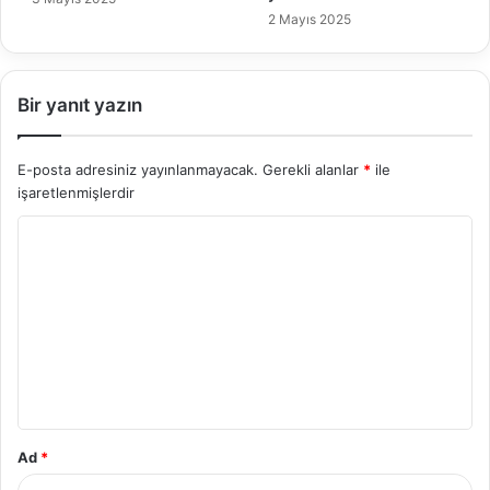
2 Mayıs 2025
Bir yanıt yazın
E-posta adresiniz yayınlanmayacak.
Gerekli alanlar
*
ile
işaretlenmişlerdir
Y
o
r
u
m
*
Ad
*