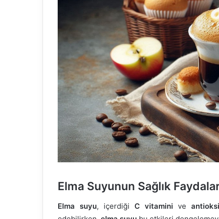
Elma Suyunun Sağlık Faydalar
Elma suyu
, içerdiği
C vitamini
ve
antioks
edebilirken,
elma suyu
bu etkileri dengelemey