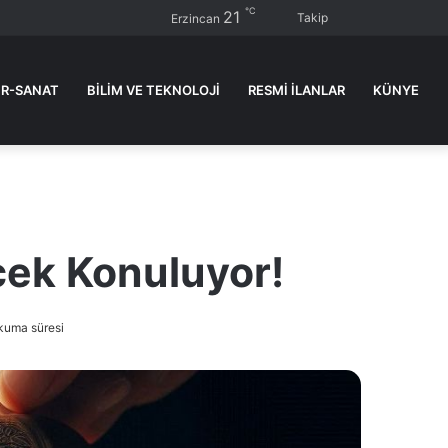
℃
21
Kenar
Dış
Ar
Takip
Erzincan
Bölmesi
görün
ya
değişti
...
R-SANAT
BİLİM VE TEKNOLOJİ
RESMI İLANLAR
KÜNYE
!
cek Konuluyor!
kuma süresi