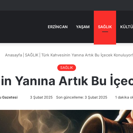
ERZINCAN
YAŞAM
SAĞLIK
KÜLTÜ
Anasayfa
|
SAĞLIK
|
Türk Kahvesinin Yanına Artık Bu İçecek Konuluyor
SAĞLIK
in Yanına Artık Bu İçe
 Gazetesi
Bir
3 Şubat 2025
Son güncelleme: 3 Şubat 2025
1 dakika o
e-
posta
göndermek