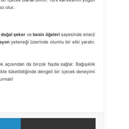
cı olur.
i
doğal şeker
ve
besin öğeleri
sayesinde enerji
syon
yeteneği üzerinde olumlu bir etki yaratır.
 açısından da birçok fayda sağlar. Bağışıklık
likte tüketildiğinde dengeli bir içecek deneyimi
urmalı!
LinkedIn
E-Posta ile paylaş