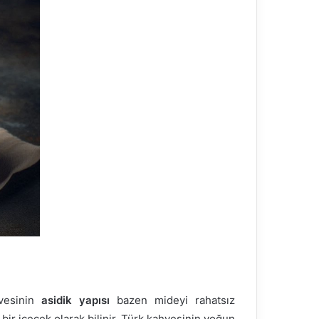
hvesinin
asidik yapısı
bazen mideyi rahatsız
bir içecek olarak bilinir. Türk kahvesinin yoğun