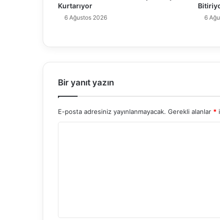
Kurtarıyor
Bitiriy
6 Ağustos 2026
6 Ağu
Bir yanıt yazın
E-posta adresiniz yayınlanmayacak.
Gerekli alanlar
*
i
Y
o
r
u
m
*