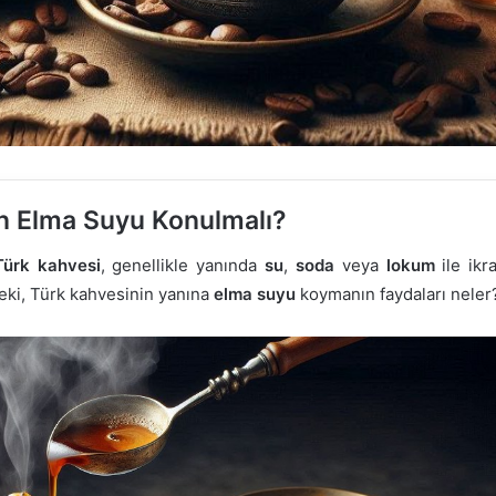
n Elma Suyu Konulmalı?
Türk kahvesi
, genellikle yanında
su
,
soda
veya
lokum
ile ikr
Peki, Türk kahvesinin yanına
elma suyu
koymanın faydaları neler