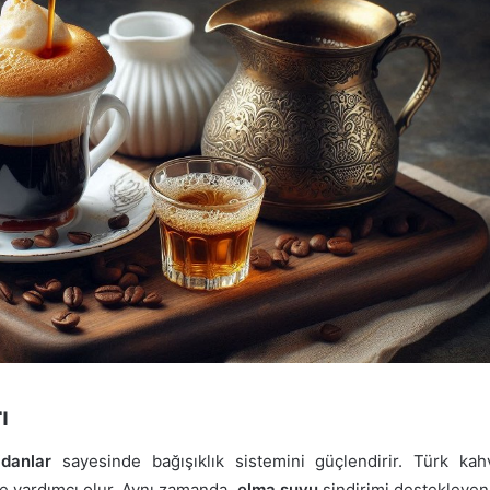
ı
idanlar
sayesinde bağışıklık sistemini güçlendirir. Türk ka
e yardımcı olur. Aynı zamanda,
elma suyu
sindirimi destekleyen 