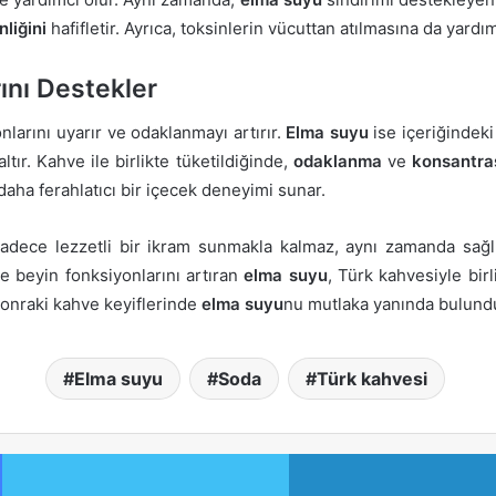
nliğini
hafifletir. Ayrıca, toksinlerin vücuttan atılmasına da yardım
ını Destekler
nlarını uyarır ve odaklanmayı artırır.
Elma suyu
ise içeriğindek
ltır. Kahve ile birlikte tüketildiğinde,
odaklanma
ve
konsantra
daha ferahlatıcı bir içecek deneyimi sunar.
dece lezzetli bir ikram sunmakla kalmaz, aynı zamanda sağlık
e beyin fonksiyonlarını artıran
elma suyu
, Türk kahvesiyle bir
sonraki kahve keyiflerinde
elma suyu
nu mutlaka yanında bulund
Elma suyu
Soda
Türk kahvesi
Facebook
Twitter