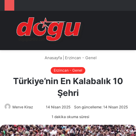
Arama
M
yap
...
Anasayfa
|
Erzincan - Genel
Erzincan - Genel
Türkiye’nin En Kalabalık 10
Şehri
Merve Kiraz
Bir
14 Nisan 2025
Son güncelleme: 14 Nisan 2025
e-
1 dakika okuma süresi
posta
göndermek