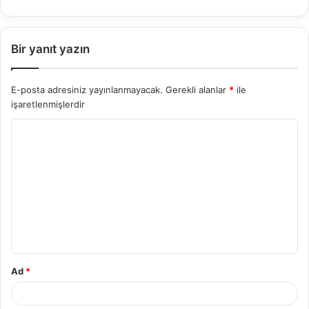
Bir yanıt yazın
E-posta adresiniz yayınlanmayacak.
Gerekli alanlar
*
ile
işaretlenmişlerdir
Y
o
r
u
m
*
Ad
*