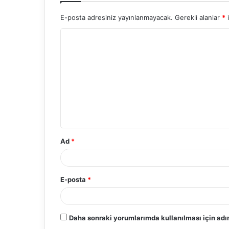
E-posta adresiniz yayınlanmayacak.
Gerekli alanlar
*
i
Y
o
r
u
m
*
Ad
*
E-posta
*
Daha sonraki yorumlarımda kullanılması için adım