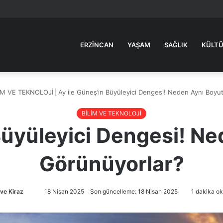
ERZINCAN
YAŞAM
SAĞLIK
KÜLTÜ
İM VE TEKNOLOJİ
|
Ay ile Güneş’in Büyüleyici Dengesi! Neden Aynı Boyu
BİLİM VE TEKNOLOJİ
Büyüleyici Dengesi! N
Görünüyorlar?
ve Kiraz
Bir
18 Nisan 2025
Son güncelleme: 18 Nisan 2025
1 dakika ok
e-
posta