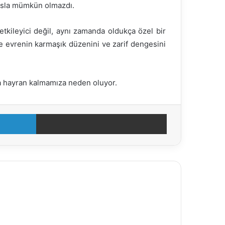
 asla mümkün olmazdı.
kileyici değil, aynı zamanda oldukça özel bir
re evrenin karmaşık düzenini ve zarif dengesini
aha hayran kalmamıza neden oluyor.
LinkedIn
E-Posta ile paylaş