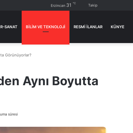
℃
31
Kenar
Dış
Ar
Takip
Erzincan
Bölmesi
görün
ya
değişti
...
R-SANAT
BİLİM VE TEKNOLOJİ
RESMI İLANLAR
KÜNYE
tta Görünüyorlar?
eden Aynı Boyutta
uma süresi