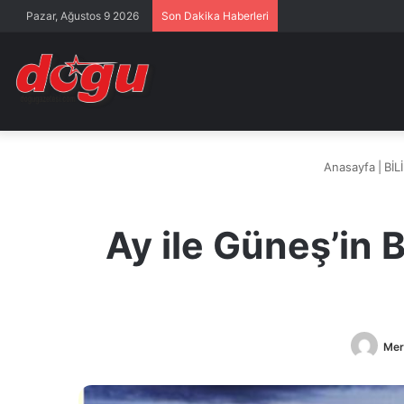
Pazar, Ağustos 9 2026
Son Dakika Haberleri
Anasayfa
|
BİL
Ay ile Güneş’in 
Mer