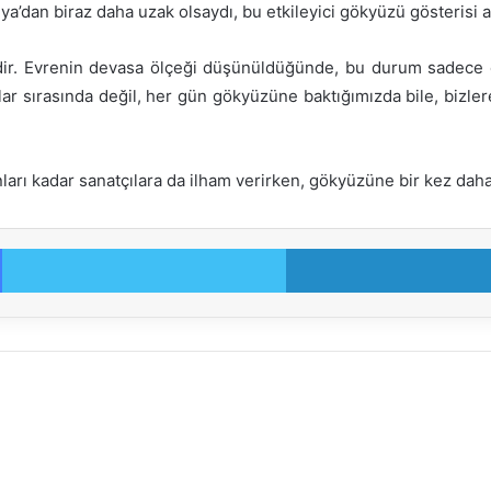
nya’dan biraz daha uzak olsaydı, bu etkileyici gökyüzü gösterisi
ir. Evrenin devasa ölçeği düşünüldüğünde, bu durum sadece et
alar sırasında değil, her gün gökyüzüne baktığımızda bile, bizle
sanları kadar sanatçılara da ilham verirken, gökyüzüne bir kez d
Facebook
Twitter