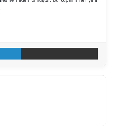
lenmesine neden olmuştur. Bu kupanın her yeni
.
LinkedIn
E-Posta ile paylaş