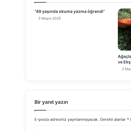
“49 yaşında okuma yazma öğrendi”
3 Mayıs 2025
Ağaçlar
ve Ekş
3 May
Bir yanıt yazın
E-posta adresiniz yayınlanmayacak.
Gerekli alanlar
*
i
Y