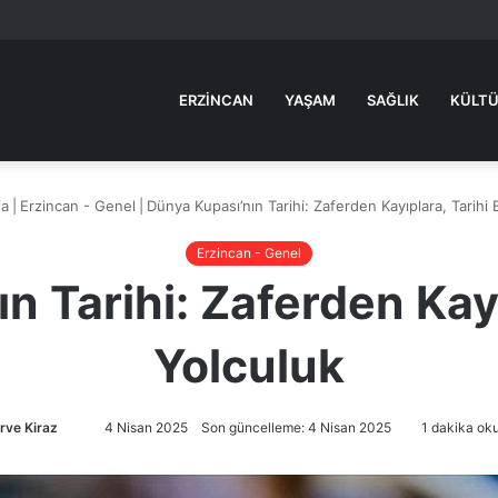
ERZINCAN
YAŞAM
SAĞLIK
KÜLTÜ
a
|
Erzincan - Genel
|
Dünya Kupası’nın Tarihi: Zaferden Kayıplara, Tarihi 
Erzincan - Genel
n Tarihi: Zaferden Kayıp
Yolculuk
rve Kiraz
Bir
4 Nisan 2025
Son güncelleme: 4 Nisan 2025
1 dakika ok
e-
posta