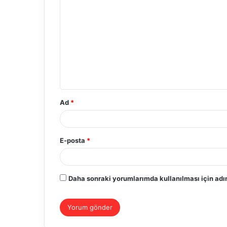
o
r
u
m
*
Ad
*
E-posta
*
Daha sonraki yorumlarımda kullanılması için adım