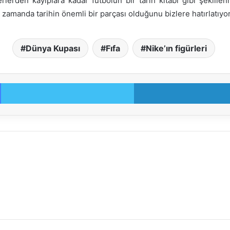
rlerden kayıplara kadar futbolun bir tarih kitabı gibi şekil
 zamanda tarihin önemli bir parçası olduğunu bizlere hatırlatıyor
Dünya Kupası
Fıfa
Nike’ın figürleri
Facebook
Twitter