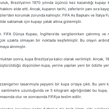
culuk, Brezilya’nın 1970 yılında üçüncü kez kazandığı kupayı 
akkını elde etti. Ancak, kupanın tarihi, zaferlerin yanı sıra kayıp
aziler’den korumak zorunda kalmıştır. FIFA As Başkanı ve İtalya 
lde saklamak için kupayı yatak altına gizlemiştir.
. FIFA Dünya Kupası, İngiltere’de sergilenirken çalınmış ve 
ok uzakta olmayan bir noktada keşfetmiştir. Bu olayın ardında
maya alınmıştır.
uktan sonra, kupa Brezilya’ya kalıcı olarak verilmişti. Ancak, 1
dönüştürüldüğü düşünülen kupa, yerine yapılan yeni bir ödülle
azzaniga’nın tasarımıyla yepyeni bir kupa ortaya çıktı. Bu yeni ku
.5 santimetre uzunluğunda ve 5 kilogram ağırlığındaki bu kup
masında olur ve sonrasında FIFA’ya teslim edilir.