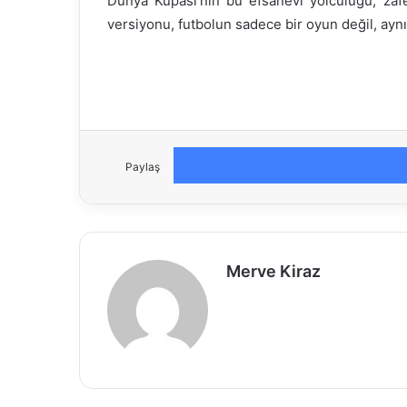
Dünya Kupası’nın bu efsanevi yolculuğu, zafe
versiyonu, futbolun sadece bir oyun değil, aynı
Paylaş
Merve Kiraz