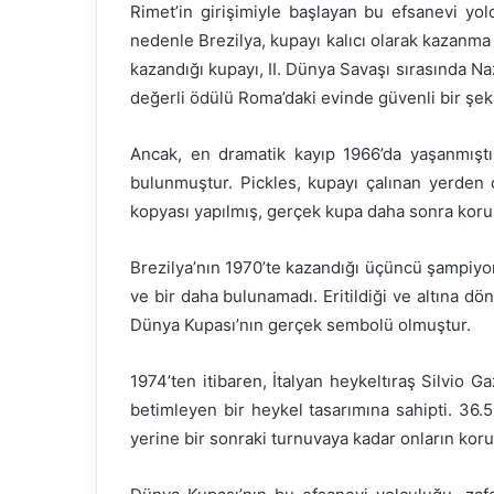
Rimet’in girişimiyle başlayan bu efsanevi yol
nedenle Brezilya, kupayı kalıcı olarak kazanma h
kazandığı kupayı, II. Dünya Savaşı sırasında N
değerli ödülü Roma’daki evinde güvenli bir şeki
Ancak, en dramatik kayıp 1966’da yaşanmıştır
bulunmuştur. Pickles, kupayı çalınan yerden ç
kopyası yapılmış, gerçek kupa daha sonra koru
Brezilya’nın 1970’te kazandığı üçüncü şampiyonl
ve bir daha bulunamadı. Eritildiği ve altına 
Dünya Kupası’nın gerçek sembolü olmuştur.
1974’ten itibaren, İtalyan heykeltıraş Silvio G
betimleyen bir heykel tasarımına sahipti. 36
yerine bir sonraki turnuvaya kadar onların koru