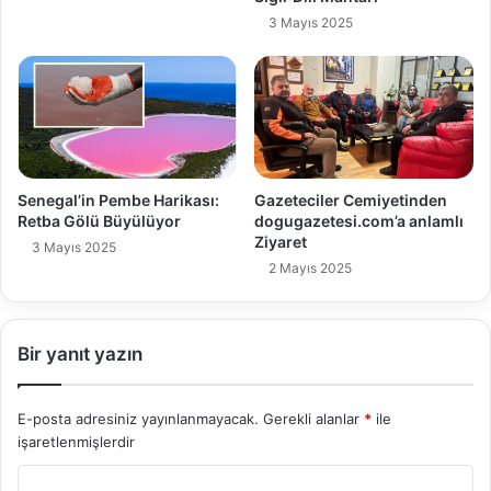
3 Mayıs 2025
Senegal’in Pembe Harikası:
Gazeteciler Cemiyetinden
Retba Gölü Büyülüyor
dogugazetesi.com’a anlamlı
Ziyaret
3 Mayıs 2025
2 Mayıs 2025
Bir yanıt yazın
E-posta adresiniz yayınlanmayacak.
Gerekli alanlar
*
ile
işaretlenmişlerdir
Y