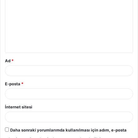
o
r
u
m
*
Ad
*
E-posta
*
İnternet sitesi
Daha sonraki yorumlarımda kullanılması için adım, e-posta