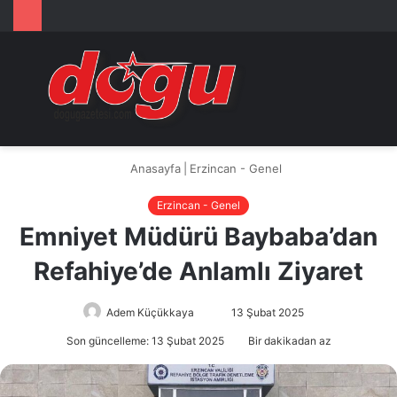
Arama
M
yap
...
Anasayfa
|
Erzincan - Genel
Erzincan - Genel
Emniyet Müdürü Baybaba’dan
Refahiye’de Anlamlı Ziyaret
Adem Küçükkaya
Bir
13 Şubat 2025
e-
Son güncelleme: 13 Şubat 2025
Bir dakikadan az
posta
göndermek