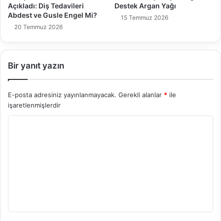
Açıkladı: Diş Tedavileri
Destek Argan Yağı
Abdest ve Gusle Engel Mi?
15 Temmuz 2026
20 Temmuz 2026
Bir yanıt yazın
E-posta adresiniz yayınlanmayacak.
Gerekli alanlar
*
ile
işaretlenmişlerdir
Y
o
r
u
m
*