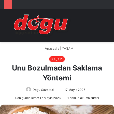
Arama
M
yap
...
Anasayfa
|
YAŞAM
YAŞAM
Unu Bozulmadan Saklama
Yöntemi
Bir
Doğu Gazetesi
17 Mayıs 2026
e-
Son güncelleme: 17 Mayıs 2026
1 dakika okuma süresi
posta
göndermek