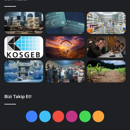
Bizi Takip Et!
Facebook
Twitter
YouTube
Instagram
WhatsApp
RSS